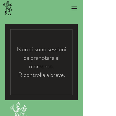
Non ci sono sessioni
da prenotare al
momento.
Ricontrolla a breve.