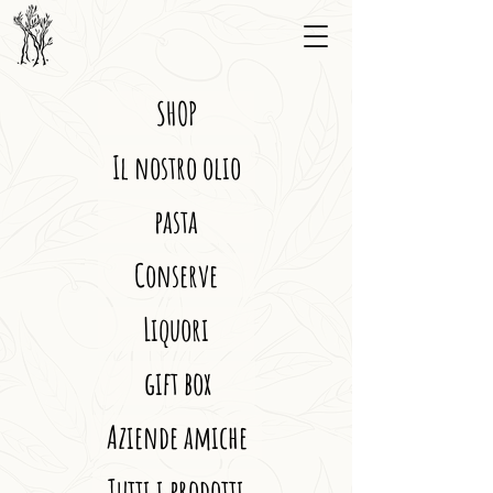
SHOP
Il nostro olio
pasta
Conserve
Liquori
gift box
Aziende amiche
Tutti i prodotti