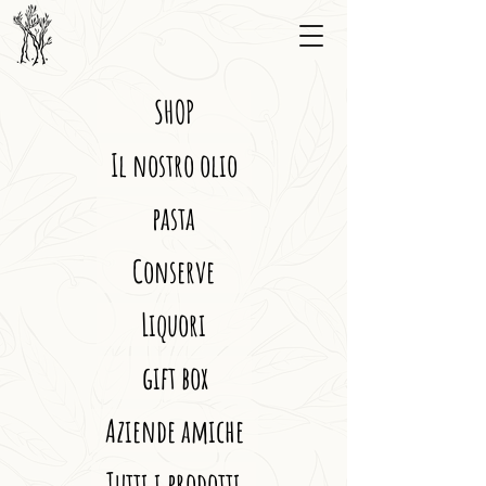
SHOP
Il nostro olio
pasta
Conserve
Liquori
gift box
Aziende amiche
Tutti i prodotti